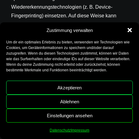
Wiedererkennungstechnologien (z. B. Device-
Fingerprinting) einsetzen. Auf diese Weise kann
YouTube Informationen über Besucher dieser
Zustimmung verwalten
Website erhalten. Diese Informationen werden u. a.
verwendet, um Videostatistiken zu erfassen, die
Um dir ein optimales Erlebnis zu bieten, verwenden wir Technologien wie
Cookies, um Geräteinformationen zu speichern und/oder darauf
Anwenderfreundlichkeit zu verbessern und
zuzugreifen. Wenn du diesen Technologien zustimmst, können wir Daten
Betrugsversuchen vorzubeugen.
wie das Surfverhalten oder eindeutige IDs auf dieser Website verarbeiten.
Wenn du deine Zustimmung nicht erteilst oder zurückziehst, können
bestimmte Merkmale und Funktionen beeinträchtigt werden.
Gegebenenfalls können nach dem Start eines
YouTube-Videos weitere
Akzeptieren
Datenverarbeitungsvorgänge ausgelöst werden, auf
die wir keinen Einfluss haben.
Ablehnen
Die Nutzung von YouTube erfolgt im Interesse einer
Einstellungen ansehen
ansprechenden Darstellung unserer Online-
Datenschutz
Impressum
Angebote. Dies stellt ein berechtigtes Interesse im